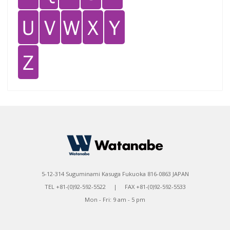
Ｕ
Ｖ
Ｗ
Ｘ
Ｙ
Ｚ
5-12-314 Suguminami Kasuga Fukuoka 816-0863 JAPAN
TEL +81-(0)92-592-5522 | FAX +81-(0)92-592-5533
Mon - Fri: 9 am - 5 pm