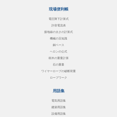
現場便利帳
電圧降下計算式
許容電流表
接地線の太さの計算式
機械の豆知識
銅ベース
ヘロンの公式
樹木の重量計算
石の重量
ワイヤーロープの破断荷重
ロープワーク
用語集
電気用語集
建築用語集
設備用語集