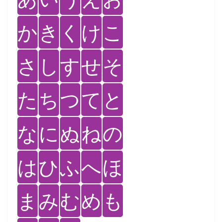
か
き
く
け
こ
さ
し
す
せ
そ
た
ち
つ
て
と
な
に
ぬ
ね
の
は
ひ
ふ
へ
ほ
ま
み
む
め
も