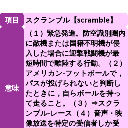
項目
スクランブル【scramble】
（１）緊急発進。防空識別圏内
に敵機または国籍不明機が侵
入した場合に迎撃戦闘機が最
短時間で離陸する行動。（２）
アメリカン-フットボールで，
パスが投げられないと判断し
意味
たときに，自らボールを持っ
て走ること。（３）⇒スクラ
ンブル-レース（４）音声・映
像放送を特定の受信者しか受