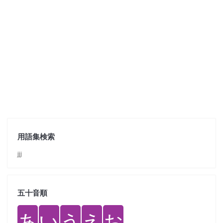
用語集検索
jjj
五十音順
あ
い
う
え
お