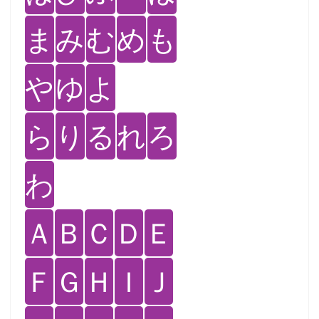
ま
み
む
め
も
や
ゆ
よ
ら
り
る
れ
ろ
わ
Ａ
Ｂ
Ｃ
Ｄ
Ｅ
Ｆ
Ｇ
Ｈ
Ｉ
Ｊ