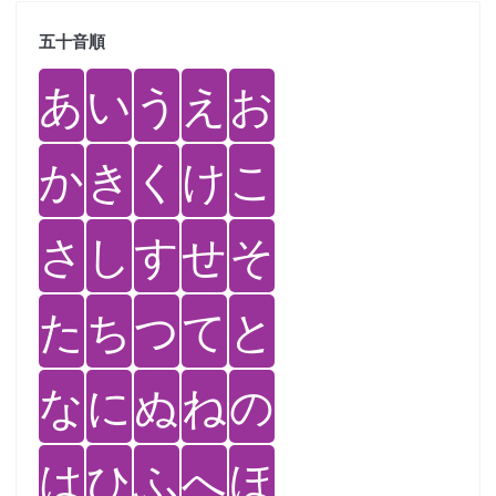
五十音順
あ
い
う
え
お
か
き
く
け
こ
さ
し
す
せ
そ
た
ち
つ
て
と
な
に
ぬ
ね
の
は
ひ
ふ
へ
ほ