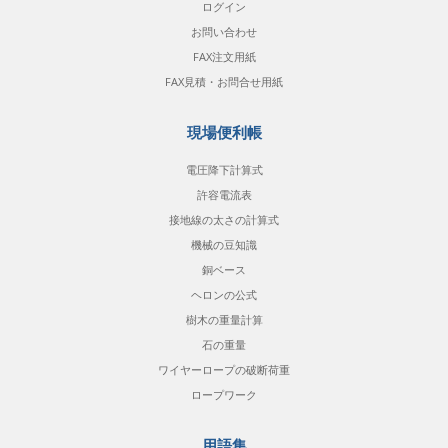
ログイン
お問い合わせ
FAX注文用紙
FAX見積・お問合せ用紙
現場便利帳
電圧降下計算式
許容電流表
接地線の太さの計算式
機械の豆知識
銅ベース
ヘロンの公式
樹木の重量計算
石の重量
ワイヤーロープの破断荷重
ロープワーク
用語集