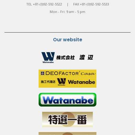
TEL +81-(0)92-592-5522 | FAX +81-(0)92-592-5533
Mon - Fri: 9 am - 5 pm
Our website