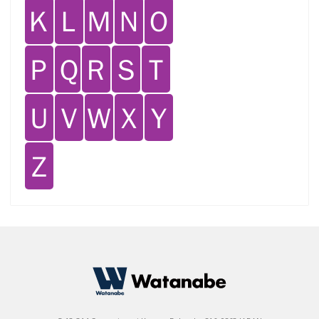
Ｋ
Ｌ
Ｍ
Ｎ
Ｏ
Ｐ
Ｑ
Ｒ
Ｓ
Ｔ
Ｕ
Ｖ
Ｗ
Ｘ
Ｙ
Ｚ