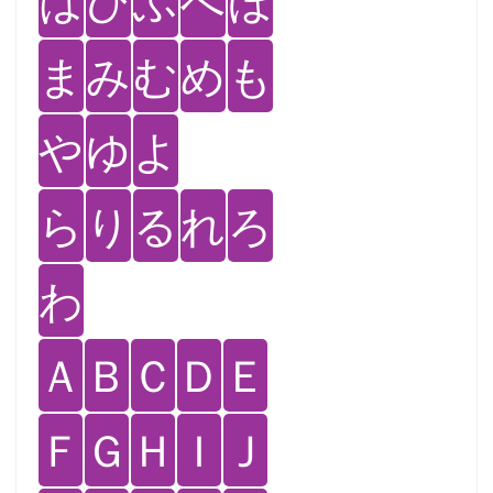
は
ひ
ふ
へ
ほ
ま
み
む
め
も
や
ゆ
よ
ら
り
る
れ
ろ
わ
Ａ
Ｂ
Ｃ
Ｄ
Ｅ
Ｆ
Ｇ
Ｈ
Ｉ
Ｊ