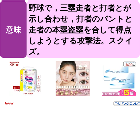
野球で，三塁走者と打者とが
示し合わせ，打者のバントと
意味
走者の本塁盗塁を合して得点
しようとする攻撃法。スクイ
ズ。