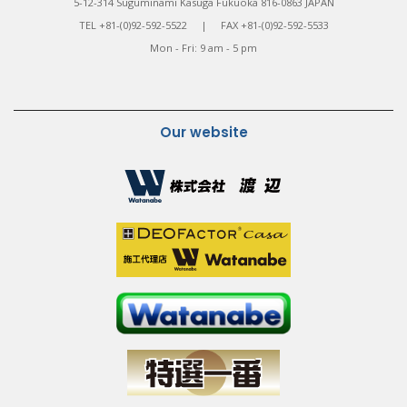
5-12-314 Suguminami Kasuga Fukuoka 816-0863 JAPAN
TEL +81-(0)92-592-5522 | FAX +81-(0)92-592-5533
Mon - Fri: 9 am - 5 pm
Our website