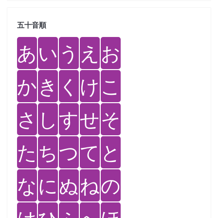
五十音順
あ
い
う
え
お
か
き
く
け
こ
さ
し
す
せ
そ
た
ち
つ
て
と
な
に
ぬ
ね
の