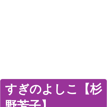
すぎのよしこ【杉
野芳子】