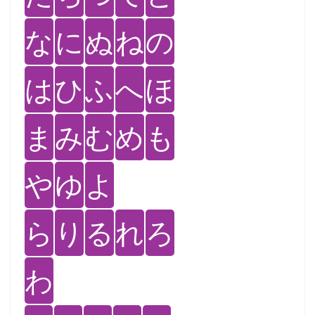
な
に
ぬ
ね
の
は
ひ
ふ
へ
ほ
ま
み
む
め
も
や
ゆ
よ
ら
り
る
れ
ろ
わ