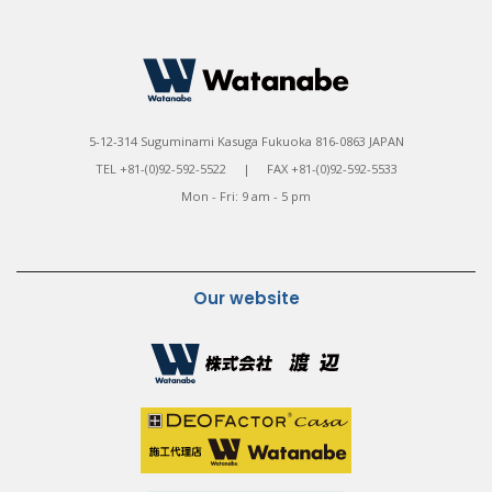
5-12-314 Suguminami Kasuga Fukuoka 816-0863 JAPAN
TEL +81-(0)92-592-5522 | FAX +81-(0)92-592-5533
Mon - Fri: 9 am - 5 pm
Our website