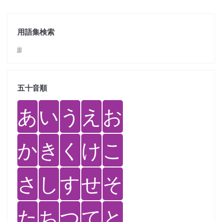
用語集検索
jjj
五十音順
あ
い
う
え
お
か
き
く
け
こ
さ
し
す
せ
そ
た
ち
つ
て
と