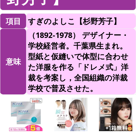
項目
すぎのよしこ【杉野芳子】
（1892-1978） デザイナー・
学校経営者。千葉県生まれ。
型紙と仮縫いで体型に合わせ
意味
た洋服を作る「ドレメ式」洋
裁を考案し，全国組織の洋裁
学校で普及させた。