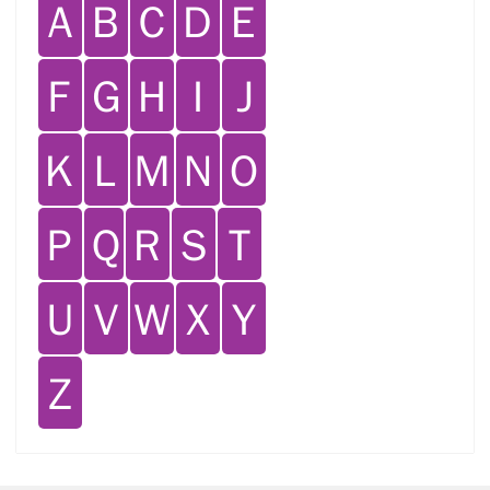
Ａ
Ｂ
Ｃ
Ｄ
Ｅ
Ｆ
Ｇ
Ｈ
Ｉ
Ｊ
Ｋ
Ｌ
Ｍ
Ｎ
Ｏ
Ｐ
Ｑ
Ｒ
Ｓ
Ｔ
Ｕ
Ｖ
Ｗ
Ｘ
Ｙ
Ｚ