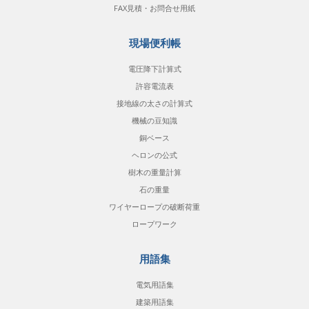
FAX見積・お問合せ用紙
現場便利帳
電圧降下計算式
許容電流表
接地線の太さの計算式
機械の豆知識
銅ベース
ヘロンの公式
樹木の重量計算
石の重量
ワイヤーロープの破断荷重
ロープワーク
用語集
電気用語集
建築用語集