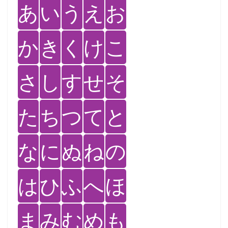
あ
い
う
え
お
か
き
く
け
こ
さ
し
す
せ
そ
た
ち
つ
て
と
な
に
ぬ
ね
の
は
ひ
ふ
へ
ほ
ま
み
む
め
も