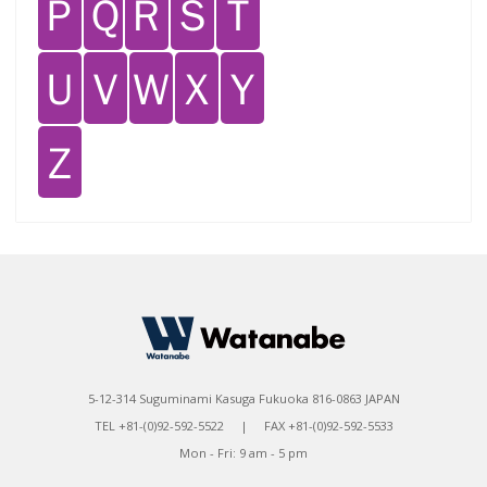
Ｐ
Ｑ
Ｒ
Ｓ
Ｔ
Ｕ
Ｖ
Ｗ
Ｘ
Ｙ
Ｚ
5-12-314 Suguminami Kasuga Fukuoka 816-0863 JAPAN
TEL +81-(0)92-592-5522 | FAX +81-(0)92-592-5533
Mon - Fri: 9 am - 5 pm