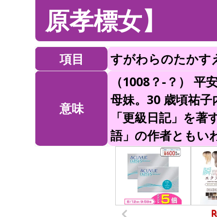
原孝標女】
項目
すがわらのたかす
（1008？-？）
母妹。30 歳頃祐
意味
「更級日記」を著
語」の作者ともい