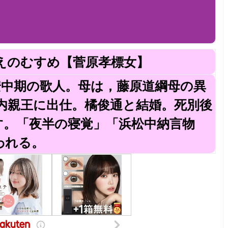
えのむすめ【菅原孝標女】
 平安中期の歌人。母は，藤原道綱母の異
子内親王に出仕。橘俊通と結婚。死別後
す。「夜半の寝覚」「浜松中納言物
われる。