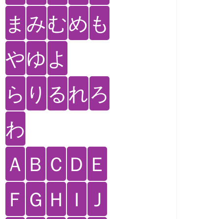
ま
み
む
め
も
や
ゆ
よ
ら
り
る
れ
ろ
わ
Ａ
Ｂ
Ｃ
Ｄ
Ｅ
Ｆ
Ｇ
Ｈ
Ｉ
Ｊ