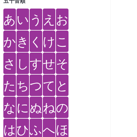
五十音順
あ
い
う
え
お
か
き
く
け
こ
さ
し
す
せ
そ
た
ち
つ
て
と
な
に
ぬ
ね
の
は
ひ
ふ
へ
ほ