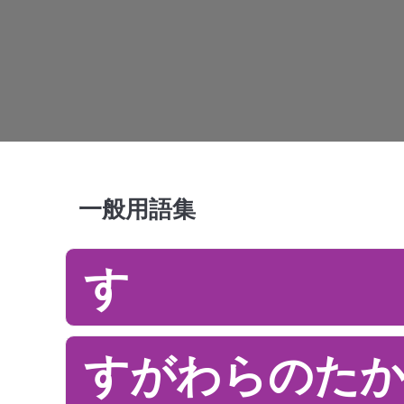
一般用語集
す
すがわらのた