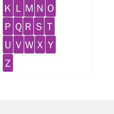
Ｋ
Ｌ
Ｍ
Ｎ
Ｏ
Ｐ
Ｑ
Ｒ
Ｓ
Ｔ
Ｕ
Ｖ
Ｗ
Ｘ
Ｙ
Ｚ