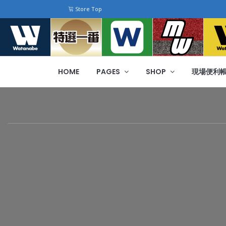
Store Top
HOME
PAGES
SHOP
現場便利