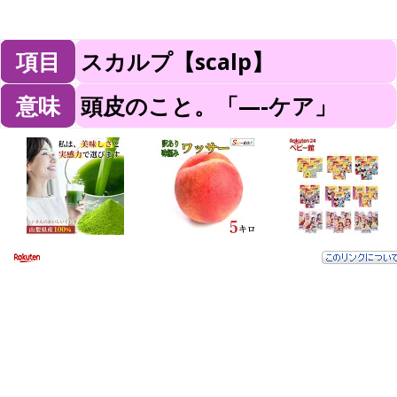
項目
スカルプ【scalp】
意味
頭皮のこと。「—-ケア」