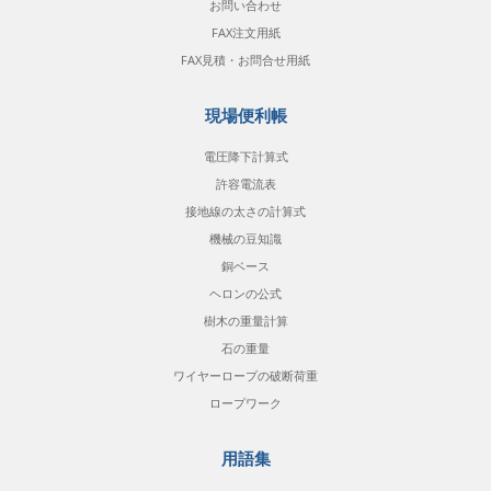
お問い合わせ
FAX注文用紙
FAX見積・お問合せ用紙
現場便利帳
電圧降下計算式
許容電流表
接地線の太さの計算式
機械の豆知識
銅ベース
ヘロンの公式
樹木の重量計算
石の重量
ワイヤーロープの破断荷重
ロープワーク
用語集