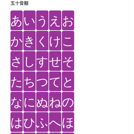
五十音順
あ
い
う
え
お
か
き
く
け
こ
さ
し
す
せ
そ
た
ち
つ
て
と
な
に
ぬ
ね
の
は
ひ
ふ
へ
ほ