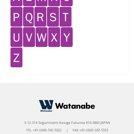
Ｐ
Ｑ
Ｒ
Ｓ
Ｔ
Ｕ
Ｖ
Ｗ
Ｘ
Ｙ
Ｚ
5-12-314 Suguminami Kasuga Fukuoka 816-0863 JAPAN
TEL +81-(0)92-592-5522 | FAX +81-(0)92-592-5533