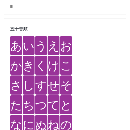
jjj
五十音順
あ
い
う
え
お
か
き
く
け
こ
さ
し
す
せ
そ
た
ち
つ
て
と
な
に
ぬ
ね
の