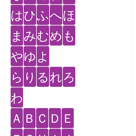
は
ひ
ふ
へ
ほ
ま
み
む
め
も
や
ゆ
よ
ら
り
る
れ
ろ
わ
Ａ
Ｂ
Ｃ
Ｄ
Ｅ