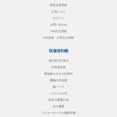
新規会員登録
お気に入り
ログイン
お問い合わせ
FAX注文用紙
FAX見積・お問合せ用紙
現場便利帳
電圧降下計算式
許容電流表
接地線の太さの計算式
機械の豆知識
銅ベース
ヘロンの公式
樹木の重量計算
石の重量
ワイヤーロープの破断荷重