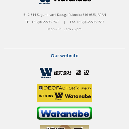
5-12-314 Suguminami Kasuga Fukuoka 816-0863 JAPAN
TEL +81-(0)92-592-5522 | FAX +81-(0)92-592-5533
Mon - Fri: 9 am - 5 pm
Our website