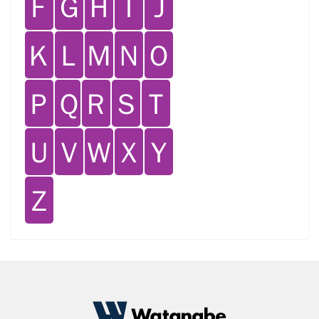
Ｆ
Ｇ
Ｈ
Ｉ
Ｊ
Ｋ
Ｌ
Ｍ
Ｎ
Ｏ
Ｐ
Ｑ
Ｒ
Ｓ
Ｔ
Ｕ
Ｖ
Ｗ
Ｘ
Ｙ
Ｚ