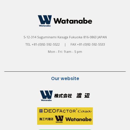
5-12-314 Suguminami Kasuga Fukuoka 816-0863 JAPAN
TEL +81-(0)92-592-5522 | FAX +81-(0)92-592-5533
Mon - Fri: 9 am - 5 pm
Our website