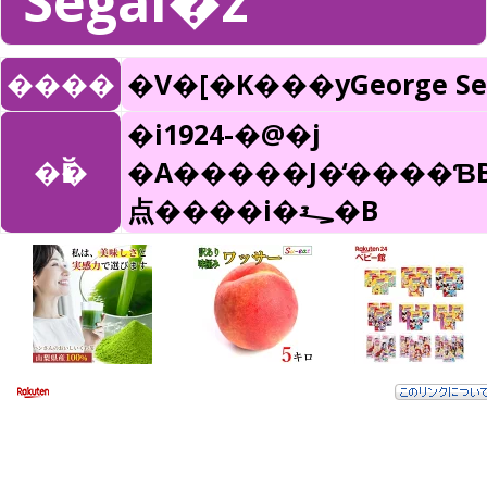
Segal�z
����
�V�[�K���yGeorge Se
�i1924-�@�j
�Ӗ�
�A�����J�̒����ƁB
点����i�𐧍�B