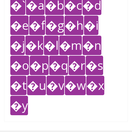
�`
�a
�b
�c
�d
�e
�f
�g
�h
�i
�j
�k
�l
�m
�n
�o
�p
�q
�r
�s
�t
�u
�v
�w
�x
�y