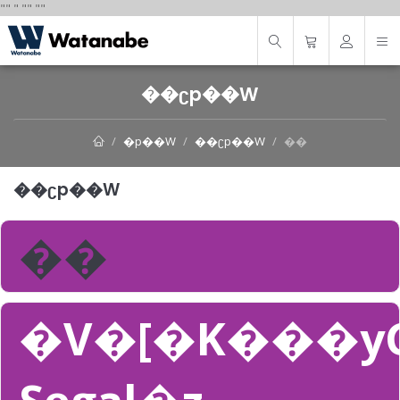
"
"
"
"
" "
"
��ʗp��W
�p��W
��ʗp��W
��
��ʗp��W
��
�V�[�K���yG