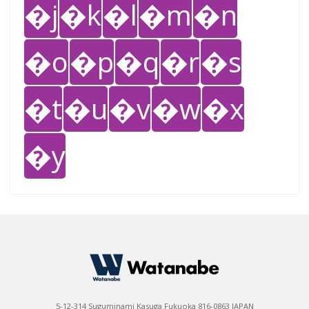
�j
�k
�l
�m
�n
�o
�p
�q
�r
�s
�t
�u
�v
�w
�x
�y
5-12-314 Suguminami Kasuga Fukuoka 816-0863 JAPAN