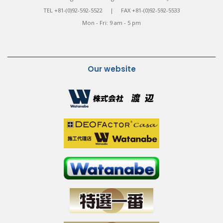
TEL +81-(0)92-592-5522 | FAX +81-(0)92-592-5533
Mon - Fri: 9 am - 5 pm
Our website