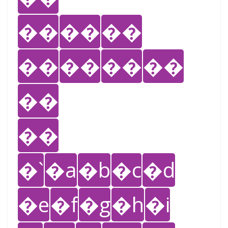
��
��
��
��
��
��
��
��
��
�`
�a
�b
�c
�d
�e
�f
�g
�h
�i