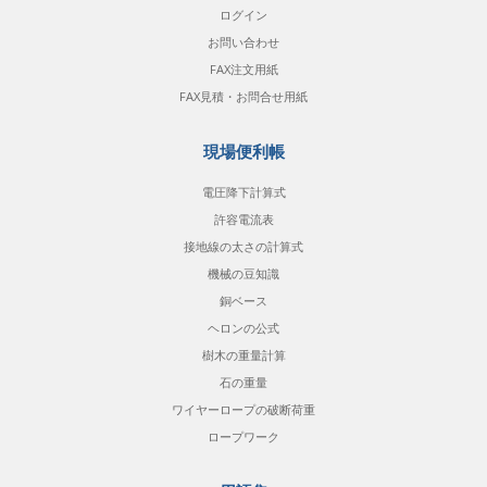
ログイン
お問い合わせ
FAX注文用紙
FAX見積・お問合せ用紙
現場便利帳
電圧降下計算式
許容電流表
接地線の太さの計算式
機械の豆知識
銅ベース
ヘロンの公式
樹木の重量計算
石の重量
ワイヤーロープの破断荷重
ロープワーク