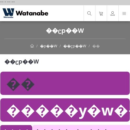
"
"
"
"
" "
"
��ʗp��W
�p��W
��ʗp��W
��
��ʗp��W
��
�����y�w�