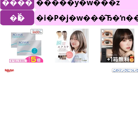
����
�����y�w���z
�Ӗ�
�i�P�j�w���̂Ђ�ŉ�