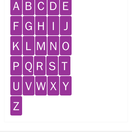
Ａ
Ｂ
Ｃ
Ｄ
Ｅ
Ｆ
Ｇ
Ｈ
Ｉ
Ｊ
Ｋ
Ｌ
Ｍ
Ｎ
Ｏ
Ｐ
Ｑ
Ｒ
Ｓ
Ｔ
Ｕ
Ｖ
Ｗ
Ｘ
Ｙ
Ｚ