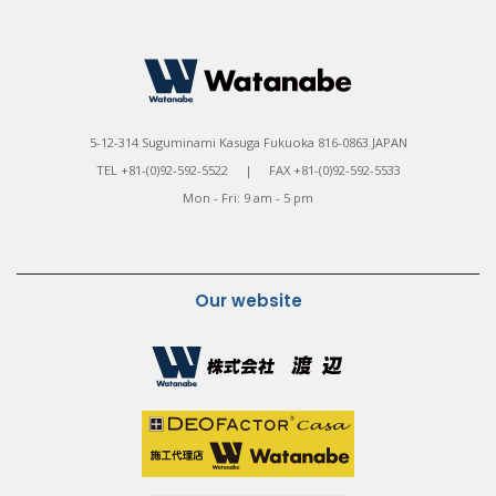
5-12-314 Suguminami Kasuga Fukuoka 816-0863 JAPAN
TEL +81-(0)92-592-5522 | FAX +81-(0)92-592-5533
Mon - Fri: 9 am - 5 pm
Our website