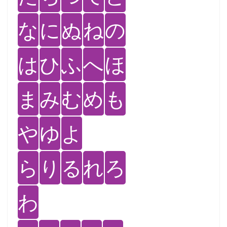
な
に
ぬ
ね
の
は
ひ
ふ
へ
ほ
ま
み
む
め
も
や
ゆ
よ
ら
り
る
れ
ろ
わ