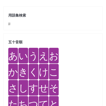
用語集検索
jjj
五十音順
あ
い
う
え
お
か
き
く
け
こ
さ
し
す
せ
そ
た
ち
つ
て
と