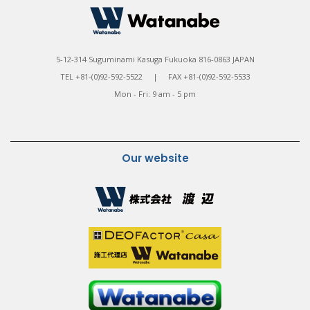
5-12-314 Suguminami Kasuga Fukuoka 816-0863 JAPAN
TEL +81-(0)92-592-5522 | FAX +81-(0)92-592-5533
Mon - Fri: 9 am - 5 pm
Our website