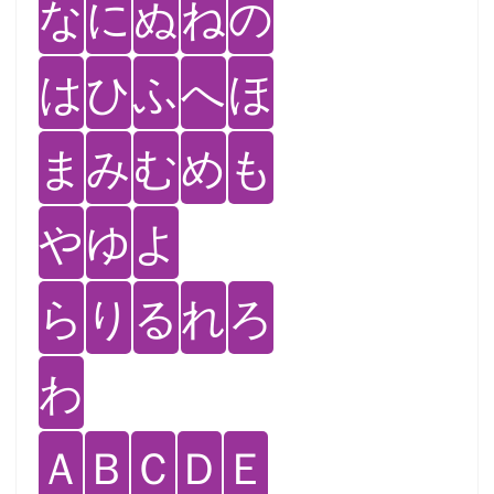
な
に
ぬ
ね
の
は
ひ
ふ
へ
ほ
ま
み
む
め
も
や
ゆ
よ
ら
り
る
れ
ろ
わ
Ａ
Ｂ
Ｃ
Ｄ
Ｅ