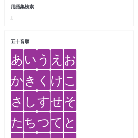
用語集検索
jjj
五十音順
あ
い
う
え
お
か
き
く
け
こ
さ
し
す
せ
そ
た
ち
つ
て
と