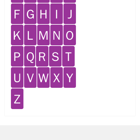
Ｆ
Ｇ
Ｈ
Ｉ
Ｊ
Ｋ
Ｌ
Ｍ
Ｎ
Ｏ
Ｐ
Ｑ
Ｒ
Ｓ
Ｔ
Ｕ
Ｖ
Ｗ
Ｘ
Ｙ
Ｚ