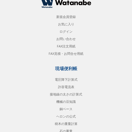
新規会員登録
お気に入り
ログイン
お問い合わせ
FAX注文用紙
FAX見積・お問合せ用紙
現場便利帳
電圧降下計算式
許容電流表
接地線の太さの計算式
機械の豆知識
銅ベース
ヘロンの公式
樹木の重量計算
石の重量