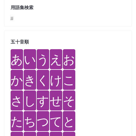
用語集検索
jjj
五十音順
あ
い
う
え
お
か
き
く
け
こ
さ
し
す
せ
そ
た
ち
つ
て
と