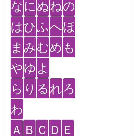
な
に
ぬ
ね
の
は
ひ
ふ
へ
ほ
ま
み
む
め
も
や
ゆ
よ
ら
り
る
れ
ろ
わ
Ａ
Ｂ
Ｃ
Ｄ
Ｅ