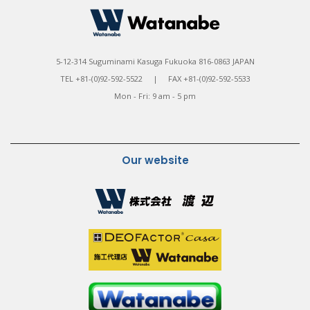
5-12-314 Suguminami Kasuga Fukuoka 816-0863 JAPAN
TEL +81-(0)92-592-5522 | FAX +81-(0)92-592-5533
Mon - Fri: 9 am - 5 pm
Our website