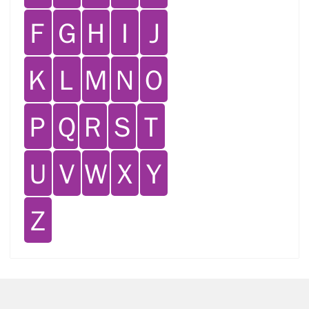
Ｆ
Ｇ
Ｈ
Ｉ
Ｊ
Ｋ
Ｌ
Ｍ
Ｎ
Ｏ
Ｐ
Ｑ
Ｒ
Ｓ
Ｔ
Ｕ
Ｖ
Ｗ
Ｘ
Ｙ
Ｚ