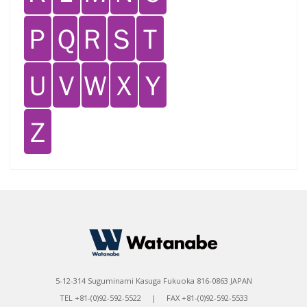
Ｐ
Ｑ
Ｒ
Ｓ
Ｔ
Ｕ
Ｖ
Ｗ
Ｘ
Ｙ
Ｚ
5-12-314 Suguminami Kasuga Fukuoka 816-0863 JAPAN
TEL +81-(0)92-592-5522 | FAX +81-(0)92-592-5533