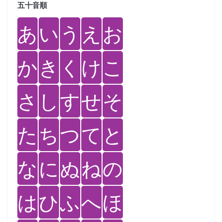
五十音順
あ
い
う
え
お
か
き
く
け
こ
さ
し
す
せ
そ
た
ち
つ
て
と
な
に
ぬ
ね
の
は
ひ
ふ
へ
ほ