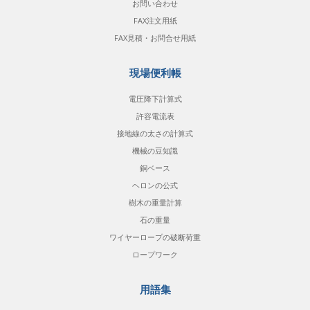
お問い合わせ
FAX注文用紙
FAX見積・お問合せ用紙
現場便利帳
電圧降下計算式
許容電流表
接地線の太さの計算式
機械の豆知識
銅ベース
ヘロンの公式
樹木の重量計算
石の重量
ワイヤーロープの破断荷重
ロープワーク
用語集