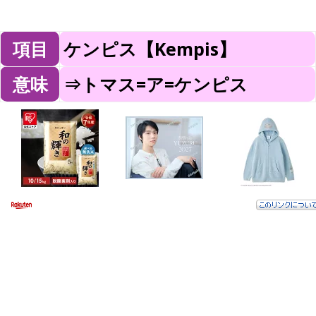
項目
ケンピス【Kempis】
意味
⇒トマス=ア=ケンピス