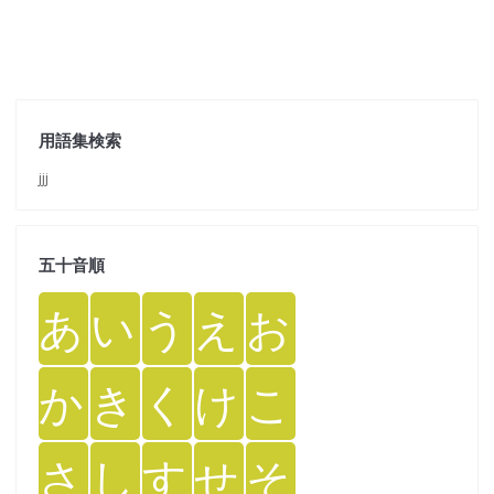
用語集検索
jjj
五十音順
あ
い
う
え
お
か
き
く
け
こ
さ
し
す
せ
そ