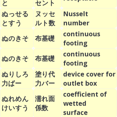
と
セント
ぬっせる
ヌッセ
Nusselt
とすう
ルト数
number
continuous
ぬのきそ
布基礎
footing
continuous
ぬのきそ
布基礎
footing
ぬりしろ
塗り代
device cover for
力ばー
力バー
outlet box
coefficient of
ぬれめん
濡れ面
wetted
けいすう
係数
surface