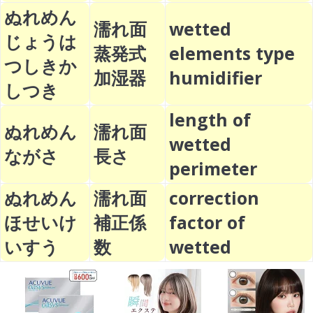
ぬれめん
濡れ面
wetted
じょうは
蒸発式
elements type
つしきか
加湿器
humidifier
しつき
length of
ぬれめん
濡れ面
wetted
ながさ
長さ
perimeter
ぬれめん
濡れ面
correction
ほせいけ
補正係
factor of
いすう
数
wetted