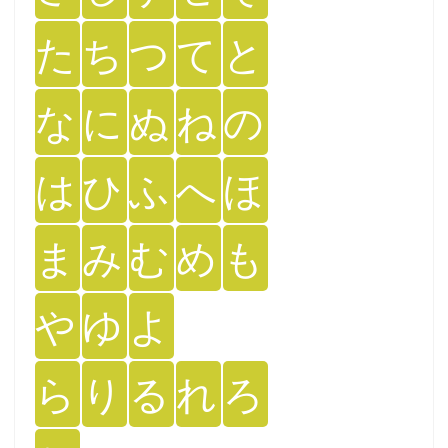
た
ち
つ
て
と
な
に
ぬ
ね
の
は
ひ
ふ
へ
ほ
ま
み
む
め
も
や
ゆ
よ
ら
り
る
れ
ろ