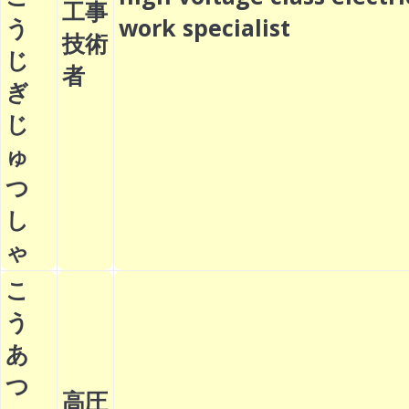
工事
う
work specialist
技術
じ
者
ぎ
じ
ゅ
つ
し
ゃ
こ
う
あ
つ
高圧