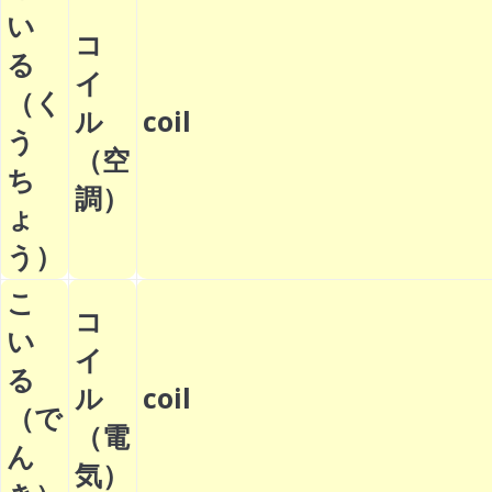
い
コ
る
イ
（く
ル
coil
う
（空
ち
調）
ょ
う）
こ
コ
い
イ
る
ル
coil
（で
（電
ん
気）