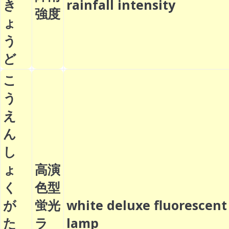
き
rainfall intensity
強度
ょ
う
ど
こ
う
え
ん
し
ょ
高演
く
色型
が
蛍光
white deluxe fluorescent
た
ラ
lamp