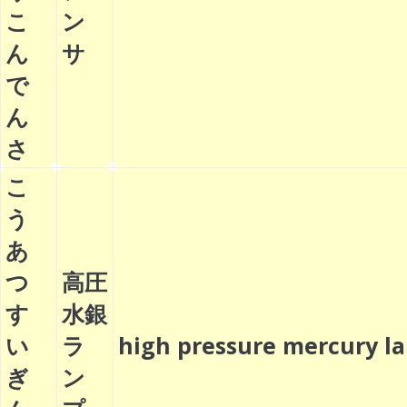
こ
ン
ん
サ
で
ん
さ
こ
う
あ
つ
高圧
す
水銀
い
ラ
high pressure mercury
ぎ
ン