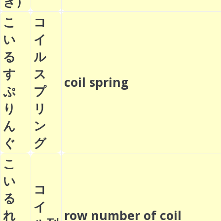
き）
こ
コ
い
イ
る
ル
す
ス
coil spring
ぷ
プ
り
リ
ん
ン
ぐ
グ
こ
い
コ
る
イ
れ
row number of coil