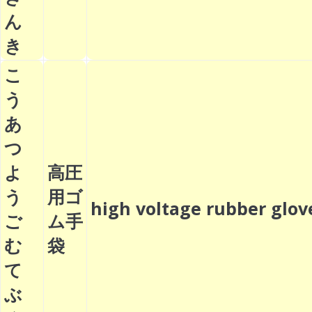
ん
き
こ
う
あ
つ
よ
高圧
う
用ゴ
high voltage rubber gl
ご
ム手
む
袋
て
ぶ