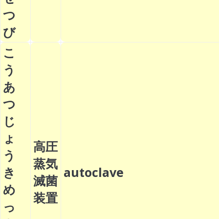
つ
び
こ
う
あ
つ
じ
ょ
高圧
う
蒸気
き
autoclave
滅菌
め
装置
っ