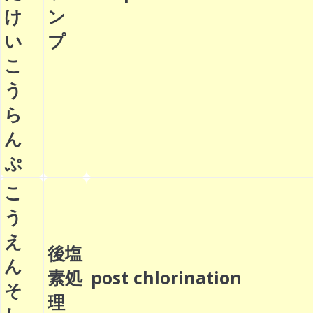
け
ン
い
プ
こ
う
ら
ん
ぷ
こ
う
え
後塩
ん
素処
post chlorination
そ
理