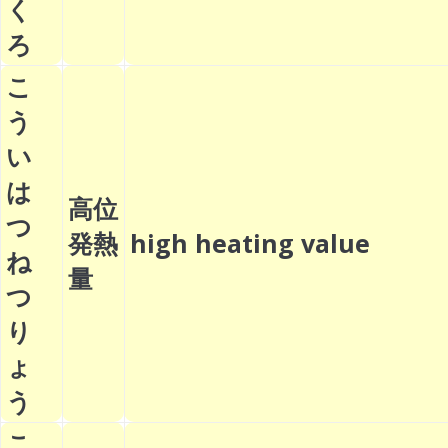
く
ろ
こ
う
い
は
高位
つ
発熱
high heating value
ね
量
つ
り
ょ
う
こ