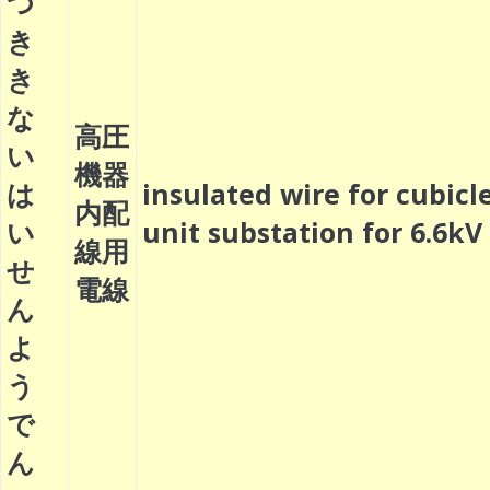
つ
き
き
な
高圧
い
機器
は
insulated wire for cubicl
内配
い
unit substation for 6.6
線用
せ
電線
ん
よ
う
で
ん