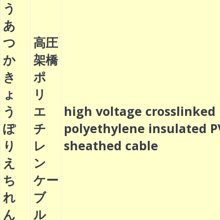
う
あ
つ
高圧
か
架橋
き
ポ
ょ
リ
う
エ
high voltage crosslinked
ぽ
チ
polyethylene insulated 
り
レ
sheathed cable
え
ン
ち
ケー
れ
ブ
ん
ル