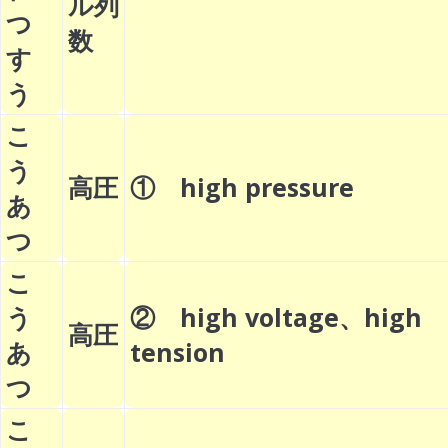
ル列
つ
数
す
う
こ
う
高圧
① high pressure
あ
つ
こ
う
② high voltage、high
高圧
あ
tension
つ
こ