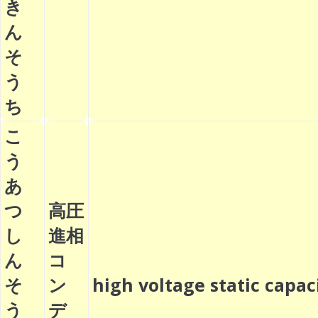
き
ん
そ
う
ち
こ
う
あ
つ
高圧
し
進相
ん
コ
そ
ン
high voltage static cap
う
デ