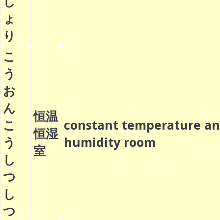
し
ょ
り
こ
う
お
ん
恒温
こ
constant temperature a
恒湿
う
humidity room
室
し
つ
し
つ