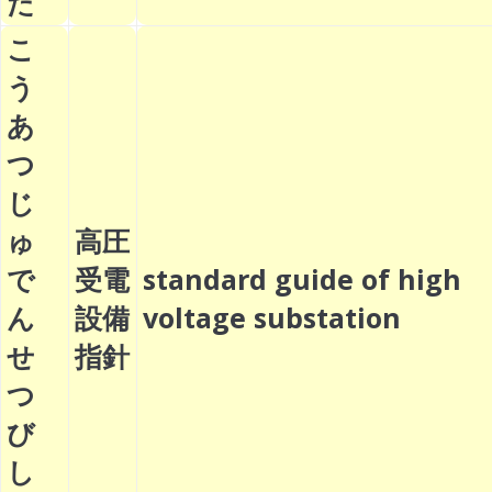
た
こ
う
あ
つ
じ
ゅ
高圧
で
受電
standard guide of high
ん
設備
voltage substation
せ
指針
つ
び
し