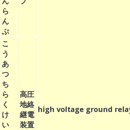
ん
プ
ら
ん
ぷ
こ
う
あ
つ
ち
ら
高圧
く
地絡
high voltage ground re
け
継電
い
装置