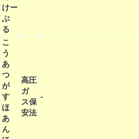
けー
ぶ
る
こ
う
あ
つ
高圧
が
ガ
す
-
ス保
ほ
安法
あ
ん