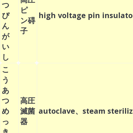
つ
ピ
ぴ
high voltage pin insula
ン碍
ん
子
が
い
し
こ
う
あ
つ
高圧
め
滅菌
autoclave、steam steril
っ
器
き