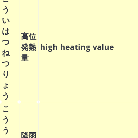
う
い
は
高位
つ
発熱
high heating value
ね
量
つ
り
ょ
う
こ
う
う
降雨