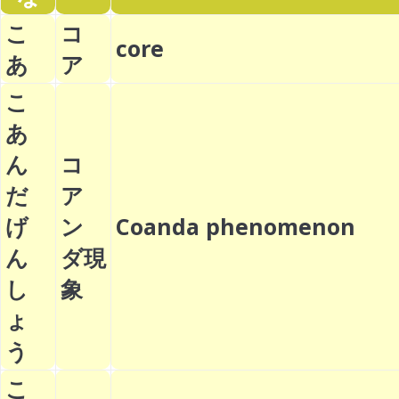
こ
コ
core
あ
ア
こ
あ
ん
コ
だ
ア
げ
ン
Coanda phenomenon
ん
ダ現
し
象
ょ
う
こ