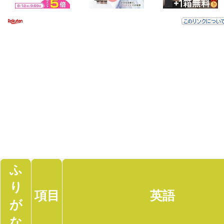
ふ
り
項目
英語
が
な