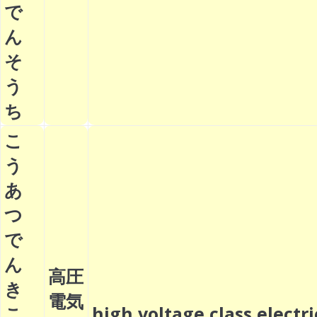
で
ん
そ
う
ち
こ
う
あ
つ
で
ん
高圧
き
電気
こ
high voltage class electri