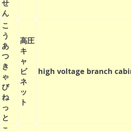
せ
ん
こ
う
高圧
あ
キ
つ
ャ
き
ビ
high voltage branch ca
ゃ
ネ
び
ッ
ね
ト
っ
と
こ