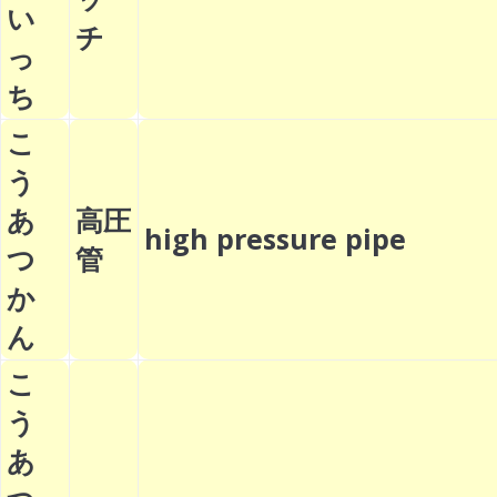
い
チ
っ
ち
こ
う
あ
高圧
high pressure pipe
つ
管
か
ん
こ
う
あ