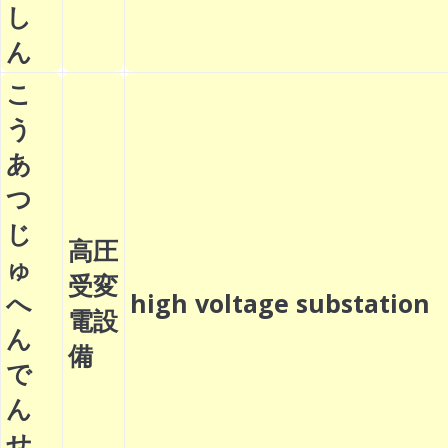
し
ん
こ
う
あ
つ
じ
高圧
ゅ
受変
へ
high voltage substatio
電設
ん
備
で
ん
せ