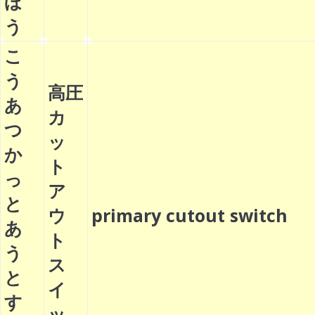
ほ
う
こ
う
高圧
あ
カ
つ
ッ
か
ト
っ
ア
と
ウ
primary cutout switch
あ
ト
う
ス
と
イ
す
ッ