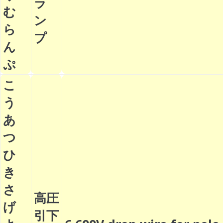
ラ
む
ン
ら
プ
ん
ぷ
こ
う
あ
つ
ひ
き
さ
高圧
げ
引下