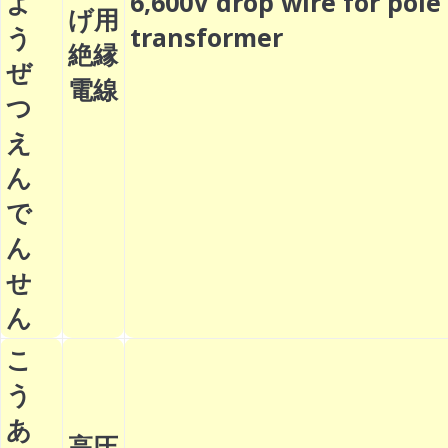
よ
6,600V drop wire for pole
げ用
う
transformer
絶縁
ぜ
電線
つ
え
ん
で
ん
せ
ん
こ
う
あ
高圧