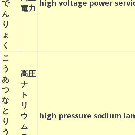
で
high voltage power ser
電力
ん
り
ょ
く
こ
う
高圧
あ
ナ
つ
ト
な
リ
と
ウ
high pressure sodium 
り
ム
う