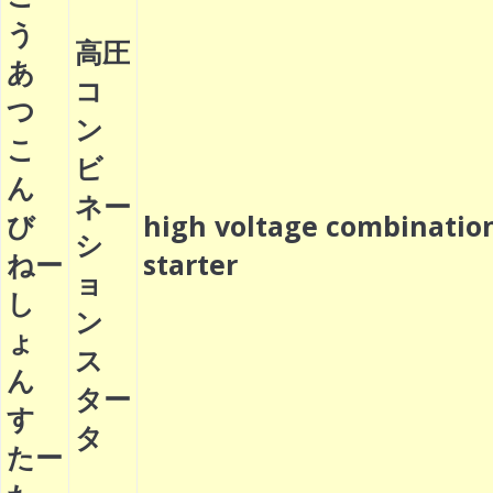
う
高圧
あ
コ
つ
ン
こ
ビ
ん
ネー
び
high voltage combinatio
シ
ねー
starter
ョ
し
ン
ょ
ス
ん
ター
す
タ
たー