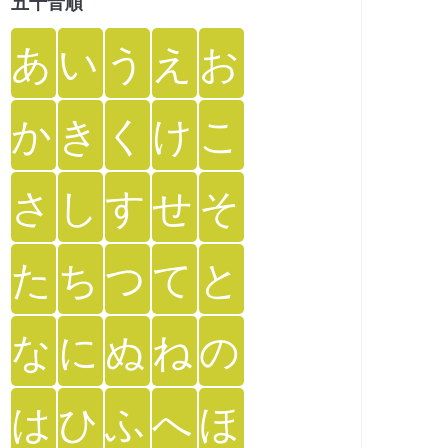
五十音順
あ
い
う
え
お
か
き
く
け
こ
さ
し
す
せ
そ
た
ち
つ
て
と
な
に
ぬ
ね
の
は
ひ
ふ
へ
ほ