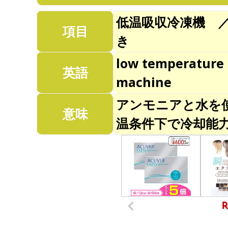
低温吸収冷凍機 
項目
き
low temperature 
英語
machine
アンモニアと水を
意味
温条件下で冷却能