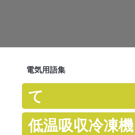
電気用語集
て
低温吸収冷凍機