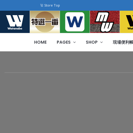
Store Top
HOME
PAGES
SHOP
現場便利