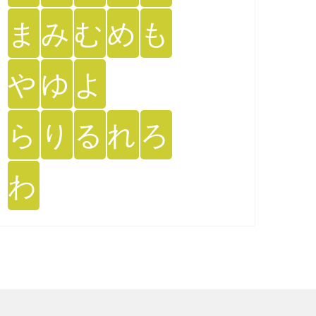
ま
み
む
め
も
や
ゆ
よ
ら
り
る
れ
ろ
わ