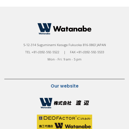
5-12-314 Suguminami Kasuga Fukuoka 816-0863 JAPAN
TEL +81-(0)92-592-5522 | FAX +81-(0)92-592-5533
Mon - Fri: 9 am - 5 pm
Our website