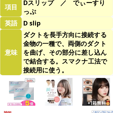
Dスリップ ／ でぃーすり
項目
っぷ
英語
D slip
ダクトを長手方向に接続する
金物の一種で、両側のダクト
意味
を曲げ、その部分に差し込ん
で結合する。スマクナ工法で
接続用に使う。