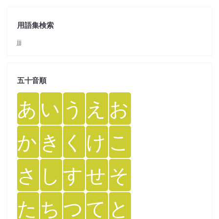
用語集検索
jjj
五十音順
あ
い
う
え
お
か
き
く
け
こ
さ
し
す
せ
そ
た
ち
つ
て
と