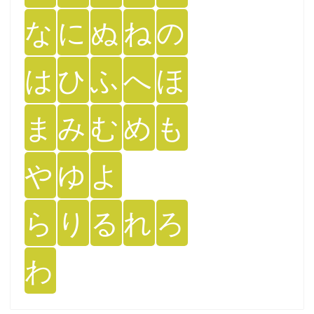
な
に
ぬ
ね
の
は
ひ
ふ
へ
ほ
ま
み
む
め
も
や
ゆ
よ
ら
り
る
れ
ろ
わ