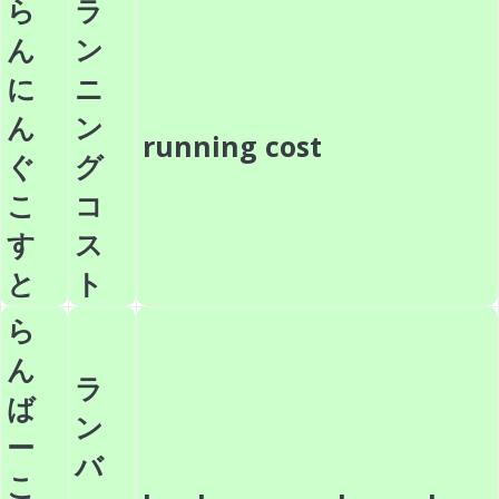
ら
ラ
ん
ン
に
ニ
ん
ン
running cost
ぐ
グ
こ
コ
す
ス
と
ト
ら
ん
ラ
ば
ン
ー
バ
こ