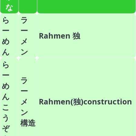
な
ら
ラ
ー
ー
Rahmen 独
め
メ
ん
ン
ら
ー
ラ
め
ー
ん
メ
Rahmen(独)construction
こ
ン
う
構造
ぞ