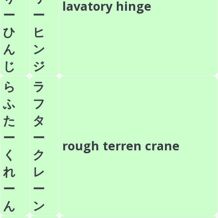
lavatory hinge
ー
ー
ひ
ヒ
ん
ン
じ
ジ
ら
ラ
ふ
フ
た
タ
ー
ー
rough terren crane
く
ク
れ
レ
ー
ー
ん
ン