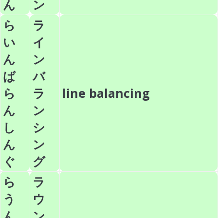
ん
ン
ら
ラ
い
イ
ん
ン
ば
バ
ら
ラ
line balancing
ん
ン
し
シ
ん
ン
ぐ
グ
ら
ラ
う
ウ
ん
ン