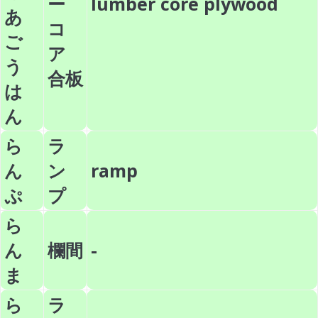
ー
lumber core plywood
あ
コ
ご
ア
う
合板
は
ん
ら
ラ
ん
ン
ramp
ぷ
プ
ら
ん
欄間
-
ま
ら
ラ