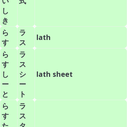
い
式
し
き
ら
ラ
lath
す
ス
ら
ラ
す
ス
し
シ
lath sheet
ー
ー
と
ト
ら
ラ
す
ス
た
タ