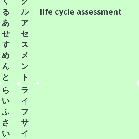
く
ク
る
ル
life cycle assessment
あ
ア
せ
セ
す
ス
め
メ
ん
ン
と
ト
ら
ラ
い
イ
ふ
フ
さ
サ
い
イ