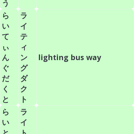
う
ら
ラ
い
イ
て
テ
ぃ
ィ
ん
ン
lighting bus way
ぐ
グ
だ
ダ
く
ク
と
ト
ら
ラ
い
イ
と
ト