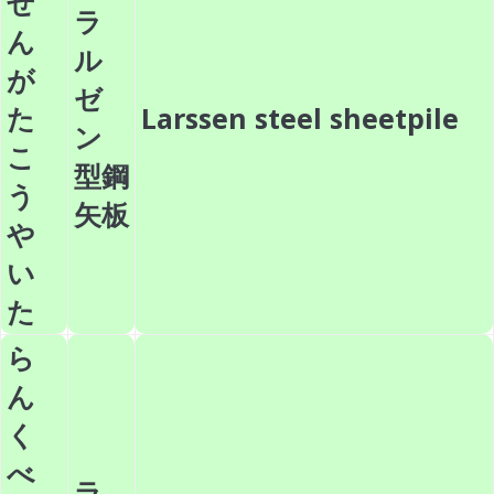
ぜ
ラ
ん
ル
が
ゼ
た
Larssen steel sheetpile
ン
こ
型鋼
う
矢板
や
い
た
ら
ん
く
べ
ラ