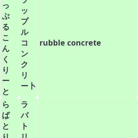
っ
ッ
ぷ
プ
る
ル
こ
コ
rubble concrete
ん
ン
く
ク
り
リ
ー
ー卜
と
ら
ラ
ば
バ
と
ト
り
リ