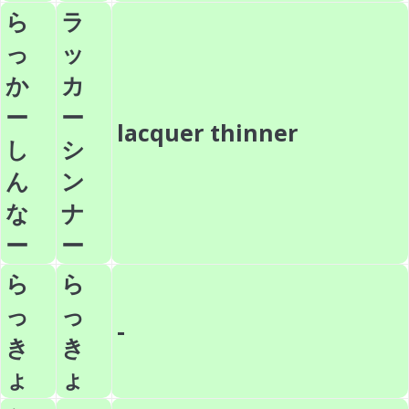
ら
ラ
っ
ッ
か
カ
ー
ー
lacquer thinner
し
シ
ん
ン
な
ナ
ー
ー
ら
ら
っ
っ
-
き
き
ょ
ょ