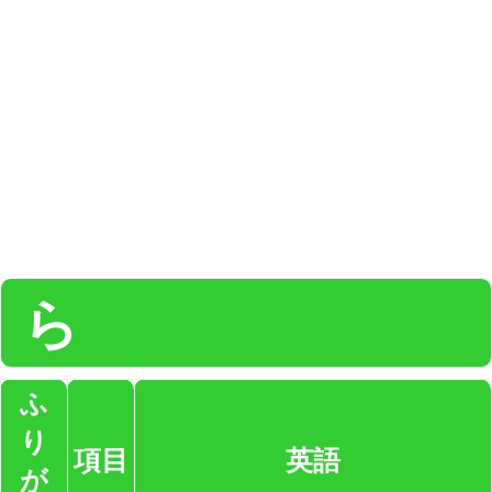
ら
ふ
り
項目
英語
が