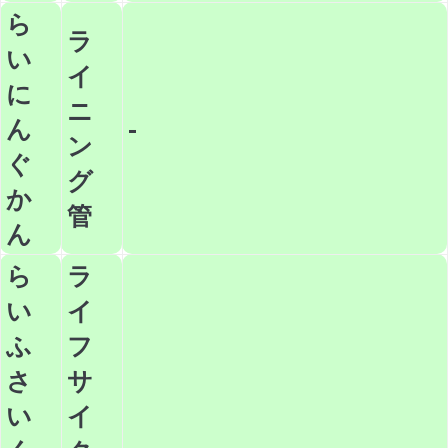
ら
ラ
い
イ
に
ニ
ん
-
ン
ぐ
グ
か
管
ん
ら
ラ
い
イ
ふ
フ
さ
サ
い
イ