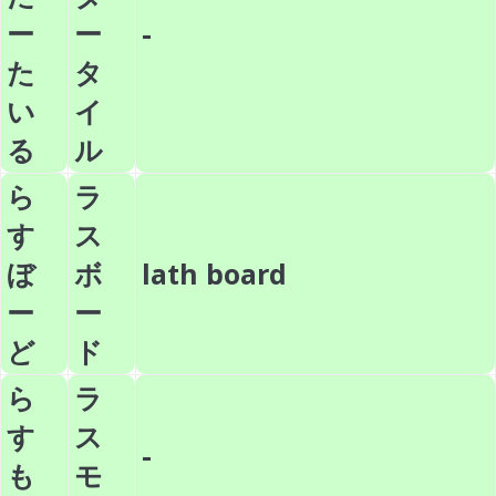
ー
ー
-
た
タ
い
イ
る
ル
ら
ラ
す
ス
ぼ
ボ
lath board
ー
ー
ど
ド
ら
ラ
す
ス
-
も
モ