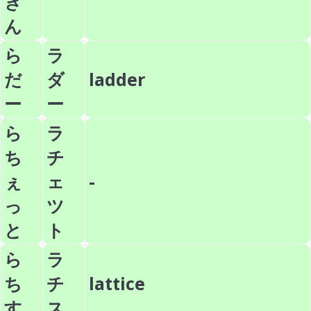
き
ん
ら
ラ
だ
ダ
ladder
ー
ー
ら
ラ
ち
チ
ぇ
ェ
-
っ
ツ
と
ト
ら
ラ
ち
チ
lattice
す
ス