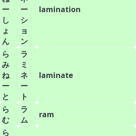
ー
ー
lamination
し
シ
ょ
ョ
ん
ン
ら
ラ
み
ミ
ね
ネ
laminate
ー
ー
と
ト
ら
ラ
ram
む
ム
ら