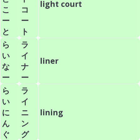
light court
こ
コ
ー
ー
と
ト
ら
ラ
い
イ
liner
な
ナ
ー
ー
ら
ラ
い
イ
に
ニ
lining
ん
ン
ぐ
グ