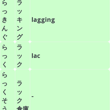
ら
ラ
っ
ッ
き
キ
lagging
ん
ン
ぐ
グ
ら
ラ
っ
ッ
lac
く
ク
ら
っ
ラ
く
ッ
-
そ
ク
う
倉庫