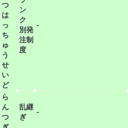
つ
ン
は
ク
っ
-
別発
ち
注制
ゅ
度
う
せ
い
ど
ら
ん
乱継
-
つ
ぎ
ぎ