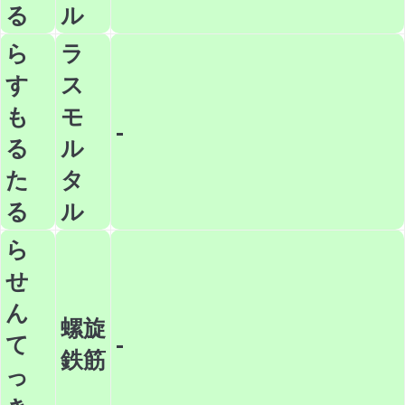
る
ル
ら
ラ
す
ス
も
モ
-
る
ル
た
タ
る
ル
ら
せ
ん
螺旋
て
-
鉄筋
っ