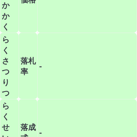
か
か
く
ら
く
さ
落札
-
つ
率
り
つ
ら
く
せ
落成
-