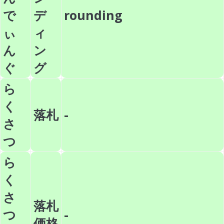
で
デ
rounding
ぃ
ィ
ん
ン
ぐ
グ
ら
く
落札
-
さ
つ
ら
く
さ
落札
つ
-
価格