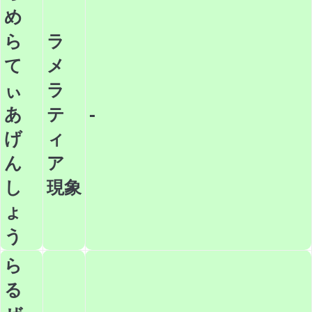
め
ら
ラ
て
メ
ぃ
ラ
あ
テ
-
げ
ィ
ん
ア
し
現象
ょ
う
ら
る