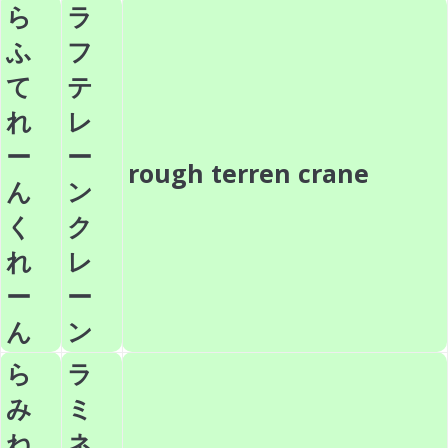
ら
ラ
ふ
フ
て
テ
れ
レ
ー
ー
rough terren crane
ん
ン
く
ク
れ
レ
ー
ー
ん
ン
ら
ラ
み
ミ
ね
ネ