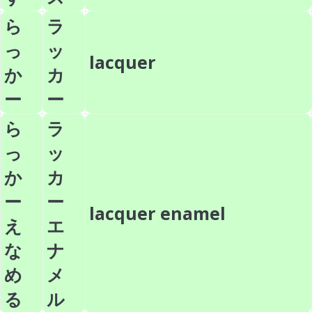
ら
ラ
っ
ッ
lacquer
か
カ
ー
ー
ら
ラ
っ
ッ
か
カ
ー
ー
lacquer enamel
え
エ
な
ナ
め
メ
る
ル