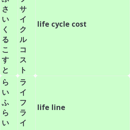
さ
サ
い
イ
life cycle cost
く
ク
る
ル
こ
コ
す
ス
と
ト
ら
ラ
い
イ
ふ
フ
life line
ら
ラ
い
イ