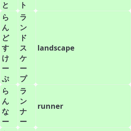
と
ト
ら
ラ
ん
ン
ど
ド
す
ス
landscape
け
ケ
ー
ー
ぷ
プ
ら
ラ
ん
ン
runner
な
ナ
ー
ー