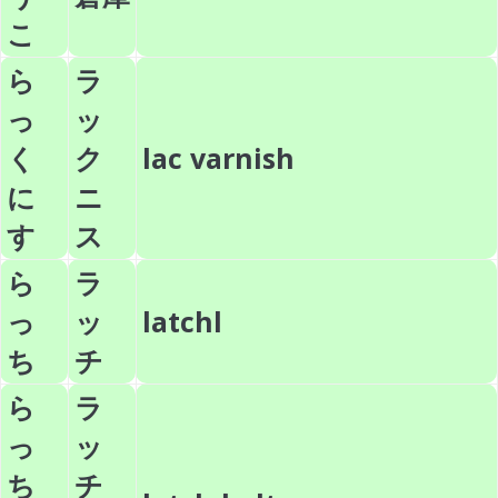
こ
ら
ラ
っ
ッ
く
ク
lac varnish
に
ニ
す
ス
ら
ラ
っ
ッ
latchl
ち
チ
ら
ラ
っ
ッ
ち
チ