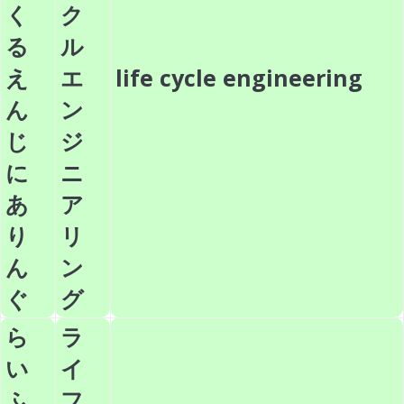
く
ク
る
ル
え
エ
life cycle engineering
ん
ン
じ
ジ
に
ニ
あ
ア
り
リ
ん
ン
ぐ
グ
ら
ラ
い
イ
ふ
フ