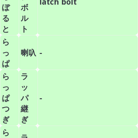
latch bolt
ぼ
ボ
る
ル
と
ト
ら
っ
喇叺
-
ぱ
ら
ラ
っ
ッ
ぱ
パ
-
つ
継
ぎ
ぎ
ら
ラ