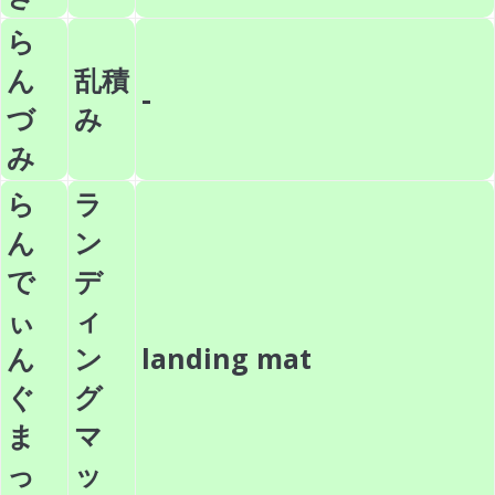
ら
ん
乱積
-
づ
み
み
ら
ラ
ん
ン
で
デ
ぃ
ィ
ん
ン
landing mat
ぐ
グ
ま
マ
っ
ッ